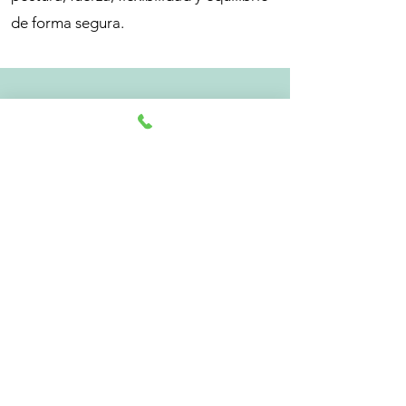
de forma segura.
¿Cómo son las
sesiones?
Nuestras sesiones son individuales para
poder adaptar la clase a tus dolores,
lesiones, circunstancias y necesidades.
El objetivo es que aprendas a realizar
los ejercicios de forma adecuada y con
la postura correcta.
Empezamos con ejercicios sencillos y